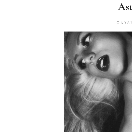
Ast
IL Y A 