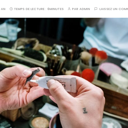
1 AN
TEMPS DE LECTURE :
6MINUTES
PAR
ADMIN
LAISSEZ UN COM