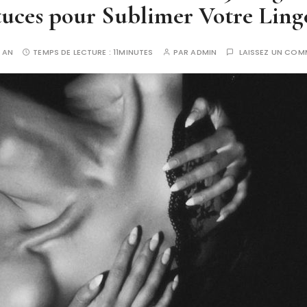
uces pour Sublimer Votre Ling
1 AN
TEMPS DE LECTURE :
11MINUTES
PAR
ADMIN
LAISSEZ UN COM