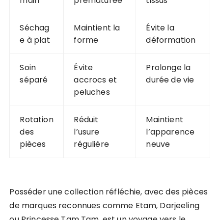
main
prématurée
tissus
Séchag
Maintient la
Évite la
e à plat
forme
déformation
Soin
Évite
Prolonge la
séparé
accrocs et
durée de vie
peluches
Rotation
Réduit
Maintient
des
l’usure
l’apparence
pièces
régulière
neuve
Posséder une collection réfléchie, avec des pièces
de marques reconnues comme Etam, Darjeeling
ou Princesse Tam Tam, est un voyage vers le