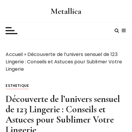
P
Metallica
a
s
s
e
r
a
Accueil
»
Découverte de l’univers sensuel de 123
u
Lingerie : Conseils et Astuces pour Sublimer Votre
c
Lingerie
o
n
t
ESTHETIQUE
e
Découverte de l’univers sensuel
n
u
de 123 Lingerie : Conseils et
Astuces pour Sublimer Votre
Lingerie