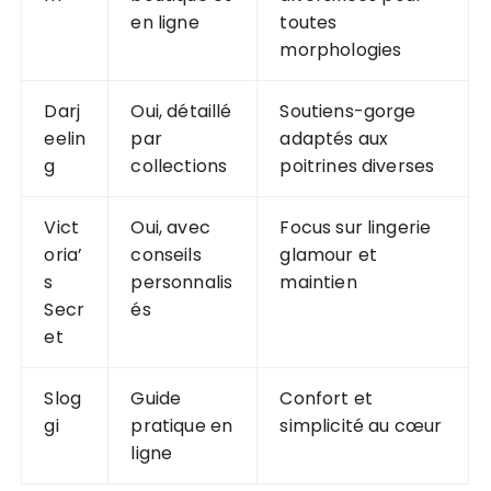
en ligne
toutes
morphologies
Darj
Oui, détaillé
Soutiens-gorge
eelin
par
adaptés aux
g
collections
poitrines diverses
Vict
Oui, avec
Focus sur lingerie
oria’
conseils
glamour et
s
personnalis
maintien
Secr
és
et
Slog
Guide
Confort et
gi
pratique en
simplicité au cœur
ligne