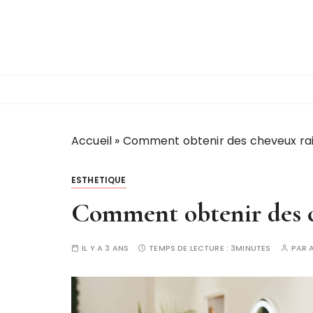
P
a
s
s
e
r
a
u
Accueil
»
Comment obtenir des cheveux raid
c
o
ESTHETIQUE
n
t
Comment obtenir des ch
e
n
IL Y A 3 ANS
TEMPS DE LECTURE :
3MINUTES
PAR
u