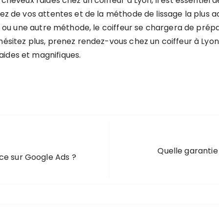
cheveux raides chez un coiffeur à Lyon, il est essentiel d
tez de vos attentes et de la méthode de lissage la plus
is ou une autre méthode, le coiffeur se chargera de prépa
’hésitez plus, prenez rendez-vous chez un coiffeur à Lyo
aides et magnifiques.
Quelle garantie
ce sur Google Ads ?