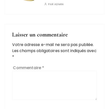
PAR
ADMIN
Laisser un commentaire
Votre adresse e-mail ne sera pas publiée.
A
Les champs obligatoires sont indiqués avec
l
*
t
e
Commentaire
*
r
n
a
ti
v
e
: