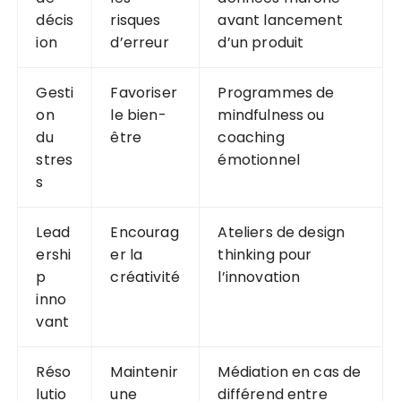
décis
risques
avant lancement
ion
d’erreur
d’un produit
Gesti
Favoriser
Programmes de
on
le bien-
mindfulness ou
du
être
coaching
stres
émotionnel
s
Lead
Encourag
Ateliers de design
ershi
er la
thinking pour
p
créativité
l’innovation
inno
vant
Réso
Maintenir
Médiation en cas de
lutio
une
différend entre