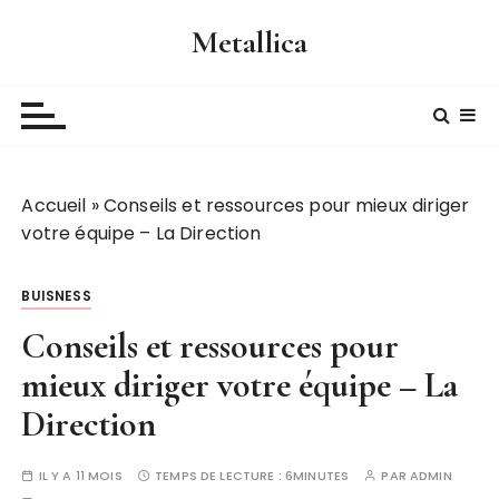
P
Metallica
a
s
s
e
r
a
Accueil
»
Conseils et ressources pour mieux diriger
u
votre équipe – La Direction
c
o
n
BUISNESS
t
Conseils et ressources pour
e
n
mieux diriger votre équipe – La
u
Direction
IL Y A 11 MOIS
TEMPS DE LECTURE :
6MINUTES
PAR
ADMIN