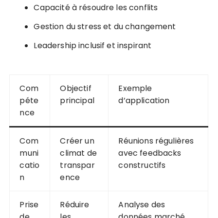
Capacité à résoudre les conflits
Gestion du stress et du changement
Leadership inclusif et inspirant
Com
Objectif
Exemple
péte
principal
d’application
nce
Com
Créer un
Réunions régulières
muni
climat de
avec feedbacks
catio
transpar
constructifs
n
ence
Prise
Réduire
Analyse des
de
les
données marché