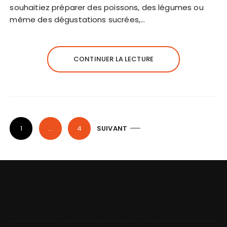
souhaitiez préparer des poissons, des légumes ou
même des dégustations sucrées,…
CONTINUER LA LECTURE
P
1
…
4
SUIVANT
a
g
i
n
a
t