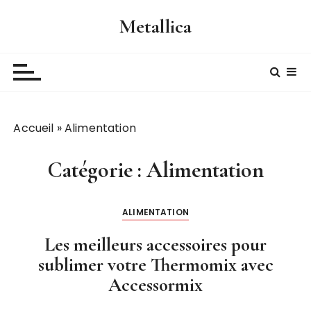
P
Metallica
a
s
s
e
r
a
Accueil
»
Alimentation
u
c
o
Catégorie :
Alimentation
n
t
ALIMENTATION
e
n
Les meilleurs accessoires pour
u
sublimer votre Thermomix avec
Accessormix