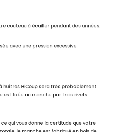
tre couteau à écailler pendant des années.
lisée avec une pression excessive.
u à huîtres HiCoup sera très probablement
ame est fixée au manche par trois rivets
 ce qui vous donne la certitude que votre
é totale, le manche est fabriqué en bois de