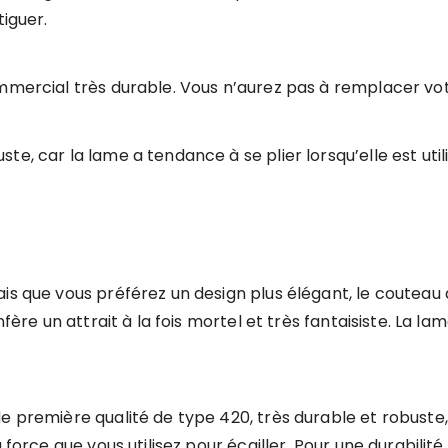
tiguer.
ommercial très durable. Vous n’aurez pas à remplacer vo
te, car la lame a tendance à se plier lorsqu’elle est uti
ais que vous préférez un design plus élégant, le coutea
nfère un attrait à la fois mortel et très fantaisiste. La l
e première qualité de type 420, très durable et robuste,
 force que vous utilisez pour écailler. Pour une durabilit