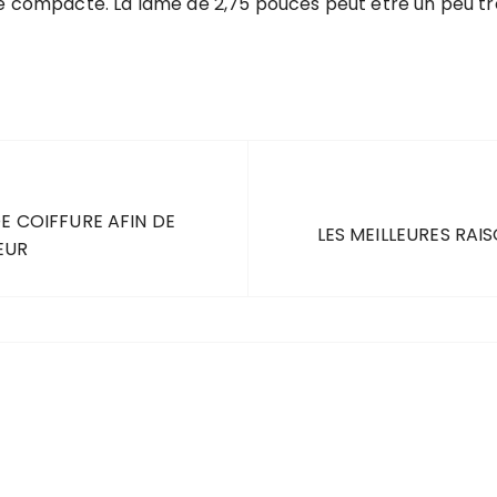
le compacte. La lame de 2,75 pouces peut être un peu tr
E COIFFURE AFIN DE
LES MEILLEURES RAI
EUR