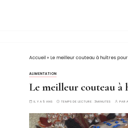
P
a
s
s
e
r
a
u
Accueil
»
Le meilleur couteau à huîtres pou
c
o
ALIMENTATION
n
t
Le meilleur couteau à h
e
n
IL Y A 5 ANS
TEMPS DE LECTURE :
3MINUTES
PAR
u