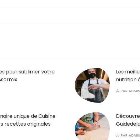
es pour sublimer votre
Les meill
ssormix
nutrition 
PAR
ADMI
inaire unique de Cuisine
Découvrez
s recettes originales
Guidedela
PAR
ADMI