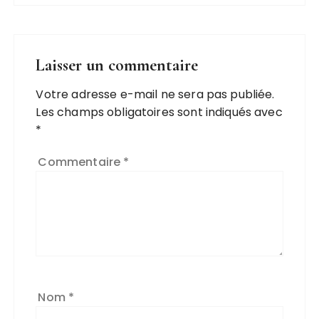
Laisser un commentaire
Votre adresse e-mail ne sera pas publiée.
A
Les champs obligatoires sont indiqués avec
l
*
t
e
Commentaire
*
r
n
a
ti
v
e
:
Nom
*