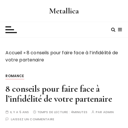
P
Metallica
a
s
s
e
r
a
Accueil
»
8 conseils pour faire face à l’infidélité de
u
votre partenaire
c
o
n
ROMANCE
t
8 conseils pour faire face à
e
n
l’infidélité de votre partenaire
u
IL Y A 5 ANS
TEMPS DE LECTURE :
4MINUTES
PAR
ADMIN
LAISSEZ UN COMMENTAIRE